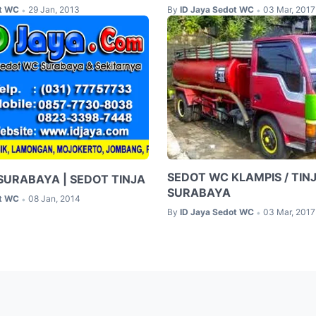
ot WC
29 Jan, 2013
By
ID Jaya Sedot WC
03 Mar, 2017
•
•
SEDOT WC KLAMPIS / TIN
SURABAYA | SEDOT TINJA
SURABAYA
ot WC
08 Jan, 2014
•
By
ID Jaya Sedot WC
03 Mar, 2017
•