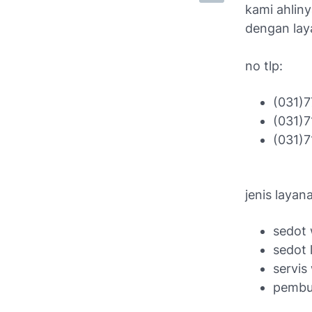
kami ahliny
dengan lay
no tlp:
(031)
(031)
(031)
jenis layan
sedot 
sedot 
servis
pembua