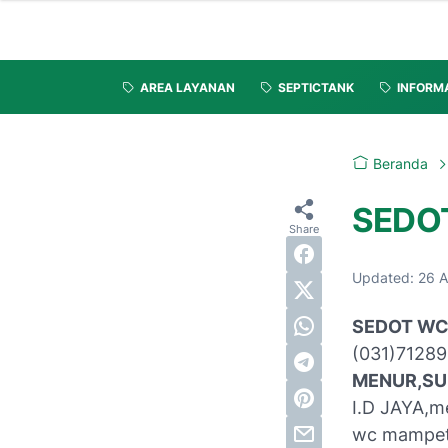
AREA LAYANAN
SEPTICTANK
INFORM
Beranda
SEDO
Updated:
26 
SEDOT WC
(031)71289
MENUR,S
I.D JAYA,m
wc mampet,