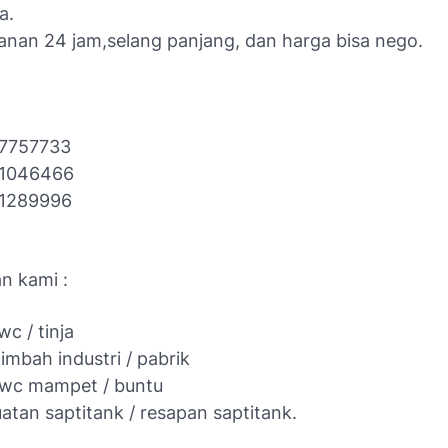
a.
anan 24 jam,selang panjang, dan harga bisa nego.
77757733
71046466
71289996
an kami :
wc / tinja
limbah industri / pabrik
 wc mampet / buntu
tan saptitank / resapan saptitank.