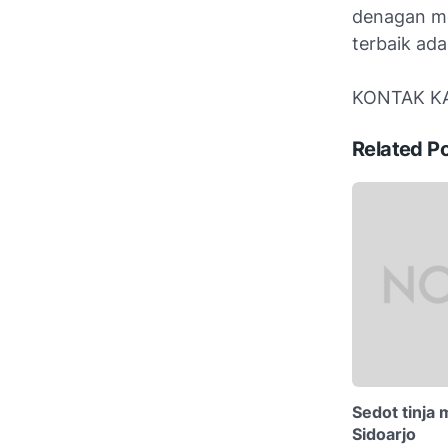
denagan m
terbaik ad
KONTAK KA
Related P
Sedot tinja
Sidoarjo