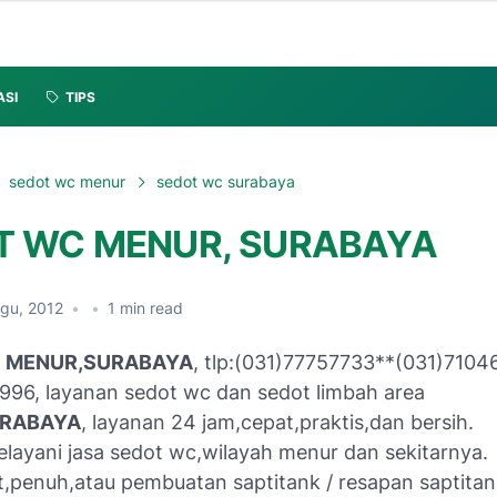
ASI
TIPS
sedot wc menur
sedot wc surabaya
T WC MENUR, SURABAYA
Agu, 2012
•
•
1
min read
 MENUR,SURABAYA
, tlp:(031)77757733**(031)710
996, layanan sedot wc dan sedot limbah area
URABAYA
, layanan 24 jam,cepat,praktis,dan bersih.
elayani jasa sedot wc,wilayah menur dan sekitarnya.
penuh,atau pembuatan saptitank / resapan saptitan