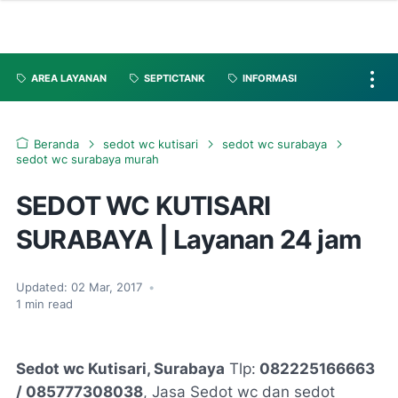
AREA LAYANAN
SEPTICTANK
INFORMASI
Beranda
sedot wc kutisari
sedot wc surabaya
sedot wc surabaya murah
SEDOT WC KUTISARI
SURABAYA | Layanan 24 jam
Updated:
02 Mar, 2017
•
1
min read
Sedot wc Kutisari, Surabaya
Tlp:
082225166663
/ 085777308038
, Jasa Sedot wc dan sedot