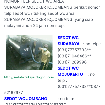
NOMOR TELP SEDOT WC AREA
SURABAYA,MOJOKERTO,JOMBANG,berikut nomor
telp sedot wc / tukang sedot wc area
SURABAYA,MOJOKERTO,JOMBANG, yang siap
melayani anda 24 jam non stop.
SEDOT WC
SURABAYA
: no telp :
(031)77757733**
(031)71046466**
(031)71289996
SEDOT WC
MOJOKERTO
: no
http://sedotwcidjaya.blogpot.com
telp :
(031)77757733**0877
52167977
SEDOT WC JOMBANG
: no telp:
(031)77757733**087752167977