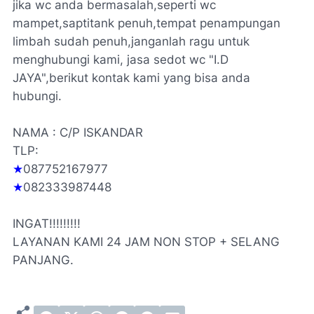
jika wc anda bermasalah,seperti wc
mampet,saptitank penuh,tempat penampungan
limbah sudah penuh,janganlah ragu untuk
menghubungi kami, jasa sedot wc "I.D
JAYA",berikut kontak kami yang bisa anda
hubungi.
NAMA : C/P ISKANDAR
TLP:
★
087752167977
★
082333987448
INGAT!!!!!!!!!
LAYANAN KAMI 24 JAM NON STOP + SELANG
PANJANG.