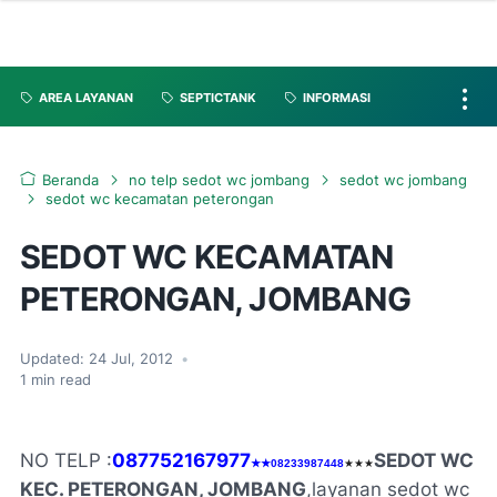
AREA LAYANAN
SEPTICTANK
INFORMASI
Beranda
no telp sedot wc jombang
sedot wc jombang
sedot wc kecamatan peterongan
SEDOT WC KECAMATAN
PETERONGAN, JOMBANG
Updated:
24 Jul, 2012
•
1
min read
NO TELP :
087752167977
SEDOT WC
★★08233987448
★★★
KEC. PETERONGAN, JOMBANG
,
layanan sedot wc