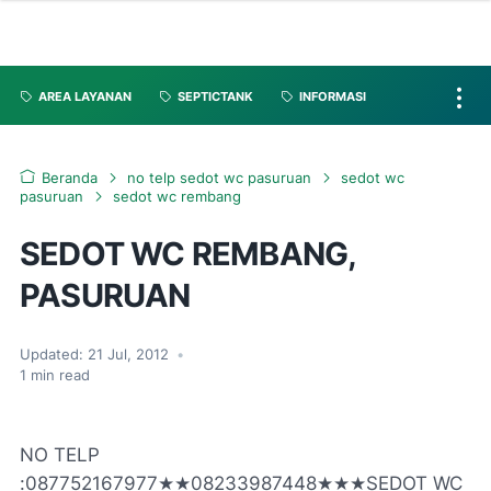
AREA LAYANAN
SEPTICTANK
INFORMASI
Beranda
no telp sedot wc pasuruan
sedot wc
pasuruan
sedot wc rembang
SEDOT WC REMBANG,
PASURUAN
Updated:
21 Jul, 2012
•
1
min read
NO TELP
:087752167977★★08233987448★★★SEDOT WC