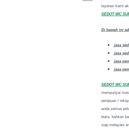
layanan kami ak
SEDOT WC SUR
Di bawah ini ad
jasa sed
jasa sed
jasa pe
jasa pem
SEDOT WC SUR
mempunyai masal
penipuan / rek
anda,semua pela
buka. bahkan ba
siap melayani a