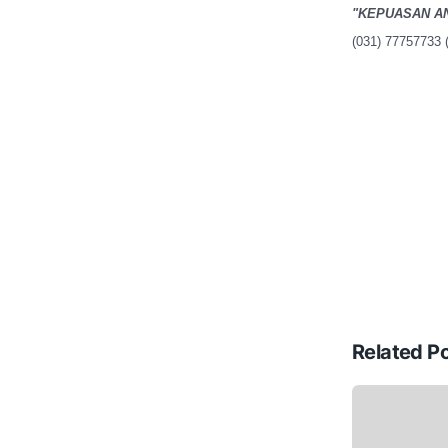
"KEPUASAN A
(031) 7775773
Related P