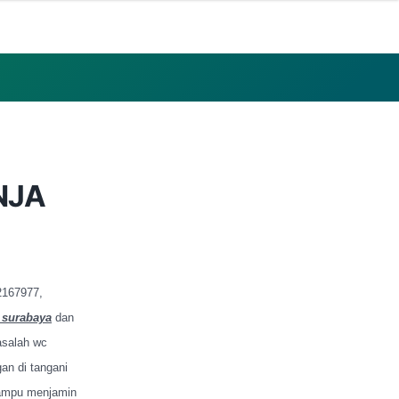
NJA
2167977,
 surabaya
dan
asalah wc
an di tangani
mampu menjamin