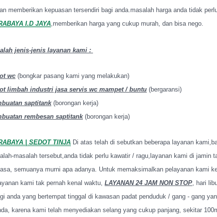
an memberikan kepuasan tersendiri bagi anda.masalah harga anda tidak perlu
ABAYA I.D JAYA
,memberikan harga yang cukup murah, dan bisa nego.
alah jenis-jenis layanan kami :
ot wc
(bongkar pasang kami yang melakukan)
ot limbah industri jasa servis wc mampet / buntu
(bergaransi)
mbuatan saptitank
(borongan kerja)
buatan rembesan saptitank
(borongan kerja)
ABAYA | SEDOT TINJA
Di atas telah di sebutkan beberapa layanan kami,b
ah-masalah tersebut,anda tidak perlu kawatir / ragu,layanan kami di jamin 
ayasa, semuanya murni apa adanya. Untuk memaksimalkan pelayanan kami k
yanan kami tak pernah kenal waktu,
LAYANAN 24 JAM NON STOP
, hari li
gi anda yang bertempat tinggal di kawasan padat penduduk / gang - gang ya
nda, karena kami telah menyediakan selang yang cukup panjang, sekitar 100m