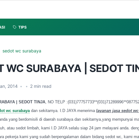
ASI
TIPS
sedot wc surabaya
T WC SURABAYA | SEDOT TI
Jan, 2014
•
•
2
min read
RABAYA
| SEDOT TINJA
, NO TELP :(031)77757733**(031)71289996**08775
dot wc surabaya
dan sekitarnya. I.D JAYA menerima
layanan jasa sedot wc
 anda yang berdomisili di daerah surabaya dan sekitarnya,yang mempunyai m
h, atau sedot limbah, kami I.D JAYA selalu siap 24 jam melayani anda. deng
ara pekerja kami yang sudah berpengalaman dalam bidang sedot wc, kami 