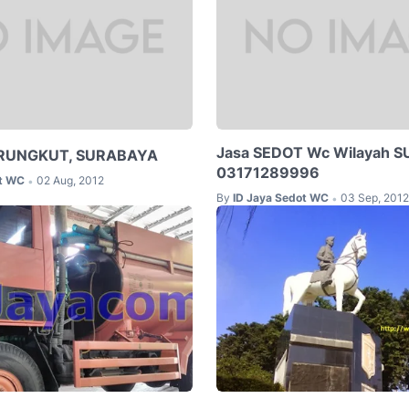
Jasa SEDOT Wc Wilayah 
RUNGKUT, SURABAYA
03171289996
ot WC
02 Aug, 2012
•
By
ID Jaya Sedot WC
03 Sep, 2012
•