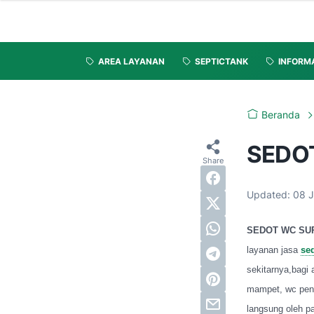
AREA LAYANAN
SEPTICTANK
INFORM
Beranda
SEDO
Updated:
08 
SEDOT WC SU
layanan jasa
se
sekitarnya,bagi
mampet, wc penu
langsung oleh p