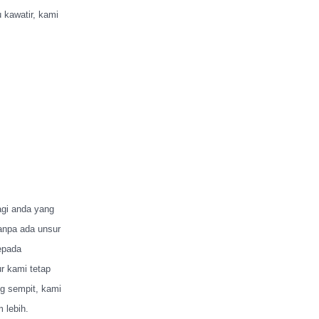
 kawatir, kami
agi anda yang
tanpa ada unsur
epada
bur kami tetap
ng sempit, kami
 lebih.