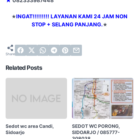
★
082333987448
★
INGAT!!!!!!!!!
LAYANAN KAMI 24 JAM NON
STOP + SELANG PANJANG.
★
Related Posts
Sedot wc area Candi,
SEDOT WC PORONG,
Sidoarjo
SIDOARJO / 085777-
308038