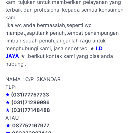
kami tujukan untuk memberikan pelayanan yang
terbaik dan profesional kepada semua konsumen
kami.
jika wc anda bermasalah,seperti wc
mampet,saptitank penuh,tempat penampungan
limbah sudah penuh,janganlah ragu untuk
menghubungi kami, jasa sedot wc ★
I.D
JAYA
★ ,berikut kontak kami yang bisa anda
hubungi.
NAMA : C/P ISKANDAR
TLP:
★
(031)77757733
★
(031)71289996
★
(031)77148488
ATAU
★
087752167977