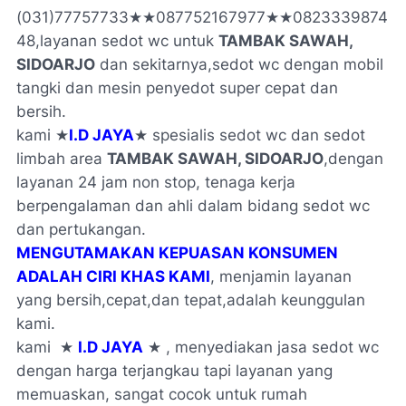
(031)77757733
★★
087752167977★★0823339874
48,layanan sedot wc untuk
TAMBAK SAWAH,
SIDOARJO
dan sekitarnya,sedot wc dengan mobil
tangki dan mesin penyedot super cepat dan
bersih.
kami ★
I.D JAYA
★ spesialis sedot wc dan sedot
limbah area
TAMBAK SAWAH, SIDOARJO
,dengan
layanan 24 jam non stop, tenaga kerja
berpengalaman dan ahli dalam bidang sedot wc
dan pertukangan.
MENGUTAMAKAN KEPUASAN KONSUMEN
ADALAH CIRI KHAS KAMI
, menjamin layanan
yang bersih,cepat,dan tepat,adalah keunggulan
kami.
kami ★
I.D JAYA
★ , menyediakan jasa sedot wc
dengan harga terjangkau tapi layanan yang
memuaskan, sangat cocok untuk rumah