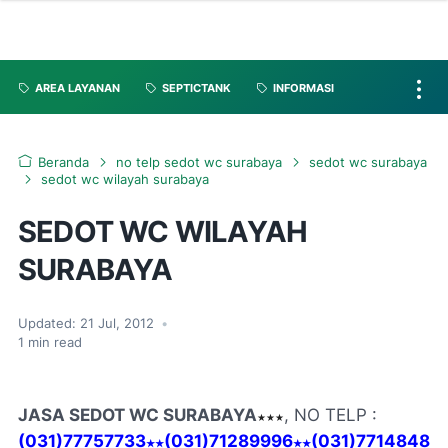
AREA LAYANAN
SEPTICTANK
INFORMASI
Beranda
no telp sedot wc surabaya
sedot wc surabaya
sedot wc wilayah surabaya
SEDOT WC WILAYAH
SURABAYA
Updated:
21 Jul, 2012
•
1
min read
JASA SEDOT WC SURABAYA
, NO TELP :
★★★
(031)77757733
(031)71289996
(031)7714848
★★
★★