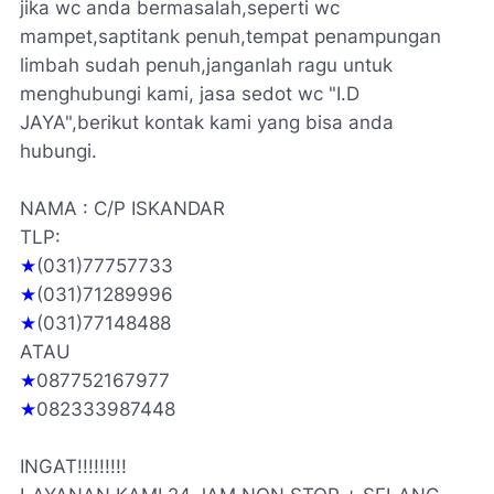
jika wc anda bermasalah,seperti wc
mampet,saptitank penuh,tempat penampungan
limbah sudah penuh,janganlah ragu untuk
menghubungi kami, jasa sedot wc "I.D
JAYA",berikut kontak kami yang bisa anda
hubungi.
NAMA : C/P ISKANDAR
TLP:
★
(031)77757733
★
(031)71289996
★
(031)77148488
ATAU
★
087752167977
★
082333987448
INGAT!!!!!!!!!