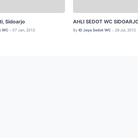
i, Sidoarjo
AHLI SEDOT WC SIDOARJ
ot WC
07 Jan, 2013
By
ID Jaya Sedot WC
29 Jul, 2012
•
•