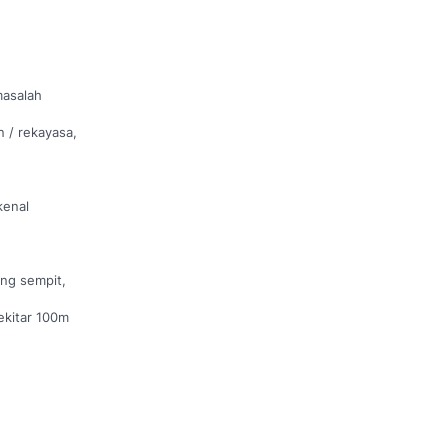
masalah
n / rekayasa,
kenal
ng sempit,
ekitar 100m