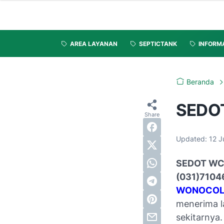
AREA LAYANAN
SEPTICTANK
INFORM
Beranda
SEDO
Updated:
12 J
SEDOT WC
(031)7104
WONOCOLO
menerima l
sekitarnya.