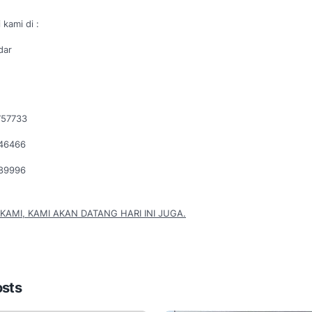
 kami di :
dar
757733
046466
289996
KAMI, KAMI AKAN DATANG HARI INI JUGA.
osts