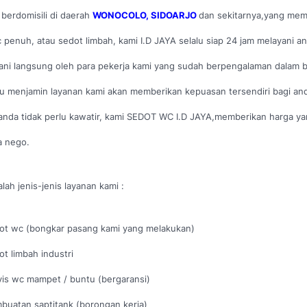
 berdomisili di daerah
WONOCOLO, SIDOARJO
dan sekitarnya,yang mem
penuh, atau sedot limbah, kami I.D JAYA selalu siap 24 jam melayani an
ani langsung oleh para pekerja kami yang sudah berpengalaman dalam 
 menjamin layanan kami akan memberikan kepuasan tersendiri bagi an
anda tidak perlu kawatir, kami SEDOT WC I.D JAYA,memberikan harga y
a nego.
alah jenis-jenis layanan kami :
ot wc (bongkar pasang kami yang melakukan)
ot limbah industri
vis wc mampet / buntu (bergaransi)
buatan saptitank (borongan kerja)