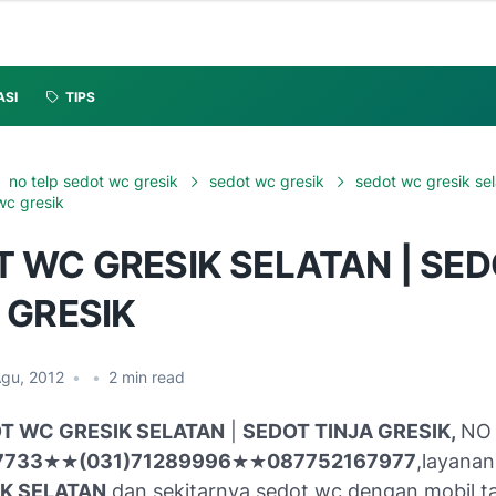
ASI
TIPS
no telp sedot wc gresik
sedot wc gresik
sedot wc gresik se
wc gresik
 WC GRESIK SELATAN | SE
 GRESIK
Agu, 2012
•
•
2
min read
T WC GRESIK SELATAN
|
SEDOT TINJA GRESIK,
NO 
7733
★
★
(031)71289996
★
★
087752167977
,layana
K SELATAN
dan sekitarnya,sedot wc dengan mobil t