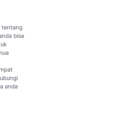
r tentang
anda bisa
tuk
emua
empat
ubungi
sa anda