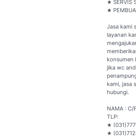
★ SERVIS
★ PEMBUA
Jasa kami s
layanan ka
mengajukan
memberikan
konsumen 
jika wc an
penampunga
kami, jasa
hubungi.
NAMA : C/
TLP:
★ (031)77
★ (031)71