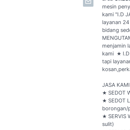
mesin peny
kami "I.D J
layanan 24
bidang sed
MENGUTAM
menjamin l
kami ★ I.D
tapi layan
kosan,perka
JASA KAMI
★ SEDOT W
★ SEDOT L
borongan/p
★ SERVIS 
sulit)