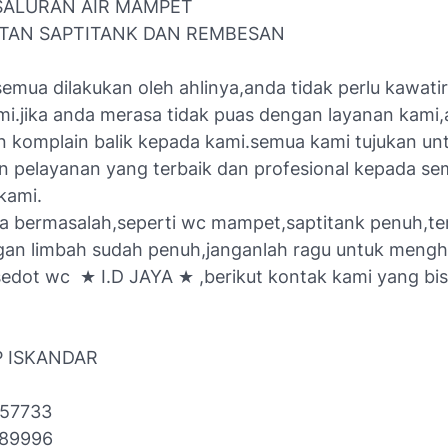
 SALURAN AIR MAMPET
TAN SAPTITANK DAN REMBESAN
emua dilakukan oleh ahlinya,anda tidak perlu kawati
mi.jika anda merasa tidak puas dengan layanan kami,
 komplain balik kepada kami.semua kami tujukan un
 pelayanan yang terbaik dan profesional kepada s
kami.
da bermasalah,seperti wc mampet,saptitank penuh,t
n limbah sudah penuh,janganlah ragu untuk mengh
 sedot wc ★ I.D JAYA ★ ,berikut kontak kami yang bi
P ISKANDAR
757733
289996