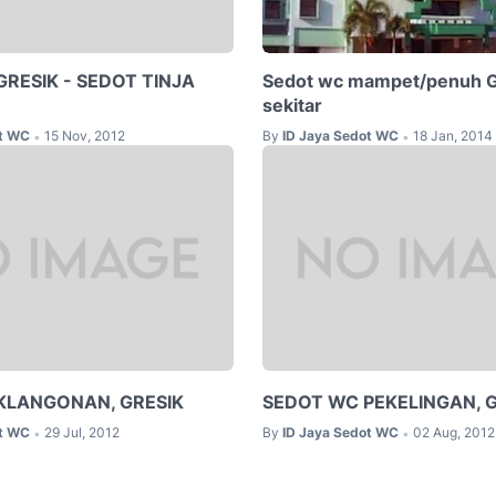
RESIK - SEDOT TINJA
Sedot wc mampet/penuh G
sekitar
ot WC
15 Nov, 2012
By
ID Jaya Sedot WC
18 Jan, 2014
•
•
KLANGONAN, GRESIK
SEDOT WC PEKELINGAN, G
ot WC
29 Jul, 2012
By
ID Jaya Sedot WC
02 Aug, 2012
•
•