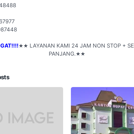
148488
67977
987448
NGAT!!!!
★★ LAYANAN KAMI 24 JAM NON STOP + S
PANJANG.★★
osts