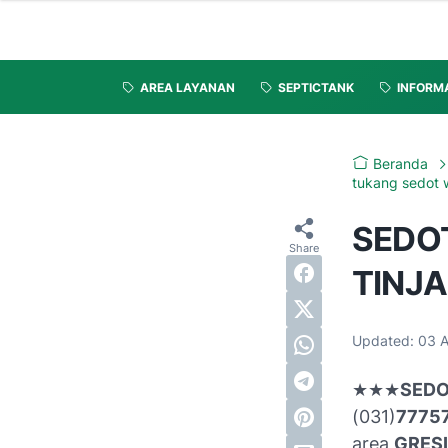
AREA LAYANAN
SEPTICTANK
INFORM
Beranda
tukang sedot 
SEDOT
TINJA
Updated:
03 
★
★★
SEDO
(031)
7775
area
GRESI