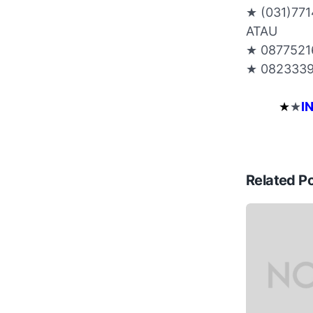
★ (031)77
ATAU
★ 0877521
★ 082333
★
★
I
Related P