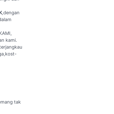
K
,dengan
 dalam
KAMI,
an kami.
terjangkau
ga,kost-
emang tak