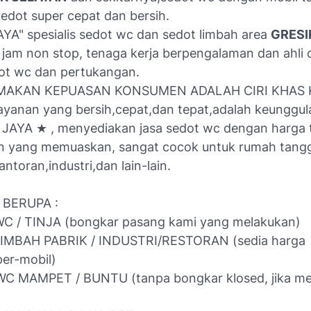
edot super cepat dan bersih.
AYA" spesialis sedot wc dan sedot limbah area
GRESI
 jam non stop, tenaga kerja berpengalaman dan ahli
ot wc dan pertukangan.
AKAN KEPUASAN KONSUMEN ADALAH CIRI KHAS 
ayanan yang bersih,cepat,dan tepat,adalah keunggul
 JAYA ★ , menyediakan jasa sedot wc dengan harga 
an yang memuaskan, sangat cocok untuk rumah tang
ntoran,industri,dan lain-lain.
 BERUPA :
C / TINJA (bongkar pasang kami yang melakukan)
IMBAH PABRIK / INDUSTRI/RESTORAN (sedia harga
er-mobil)
WC MAMPET / BUNTU (tanpa bongkar klosed, jika m