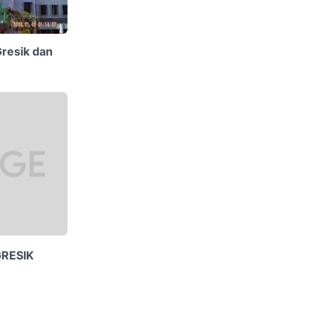
resik dan
RESIK