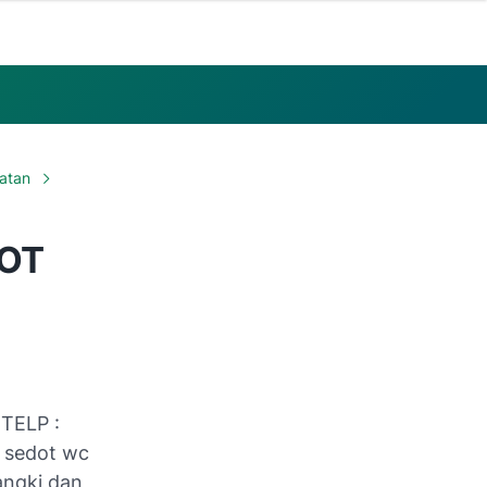
latan
DOT
TELP :
n sedot wc
angki dan