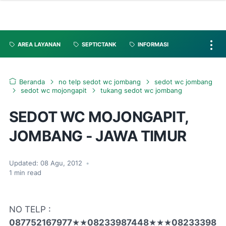
AREA LAYANAN
SEPTICTANK
INFORMASI
Beranda
no telp sedot wc jombang
sedot wc jombang
sedot wc mojongapit
tukang sedot wc jombang
SEDOT WC MOJONGAPIT,
JOMBANG - JAWA TIMUR
Updated:
08 Agu, 2012
•
1
min read
NO TELP :
087752167977
★★
08233987448
★★★
08233398