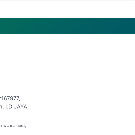
2167977,
h, I.D JAYA
ah wc mampet,