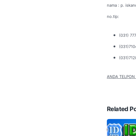
nama : p. iskan
no.tlp:
(031) 77
(031)71
(031)71
ANDA TELPON 
Related P