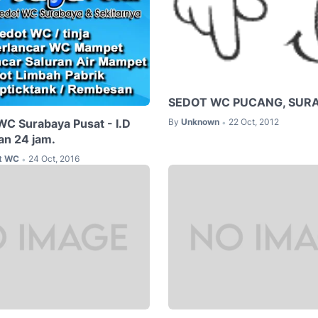
SEDOT WC PUCANG, SUR
WC Surabaya Pusat - I.D
By
Unknown
22 Oct, 2012
•
n 24 jam.
ot WC
24 Oct, 2016
•