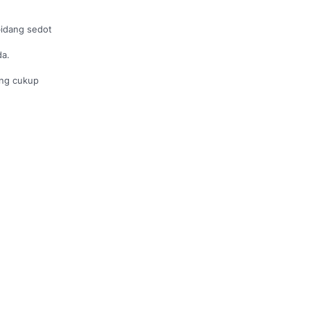
bidang sedot
da.
ang cukup