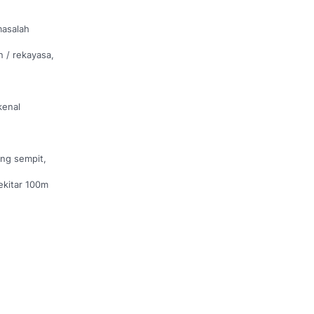
masalah
n / rekayasa,
kenal
ng sempit,
ekitar 100m