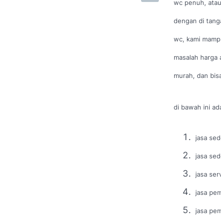
wc penuh, atau 
dengan di tang
wc, kami mampu
masalah harga 
murah, dan bis
di bawah ini ad
jasa sed
jasa sed
jasa ser
jasa pem
jasa pem