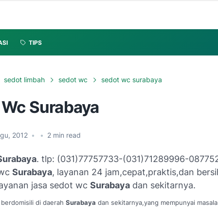
ASI
TIPS
sedot limbah
sedot wc
sedot wc surabaya
 Wc Surabaya
Agu, 2012
•
•
2
min read
Surabaya
. tlp: (031)77757733-(031)71289996-08775
 wc
Surabaya
, layanan 24 jam,cepat,praktis,dan bersi
ayanan jasa sedot wc
Surabaya
dan sekitarnya.
 berdomisili di daerah
Surabaya
dan sekitarnya,yang mempunyai masal