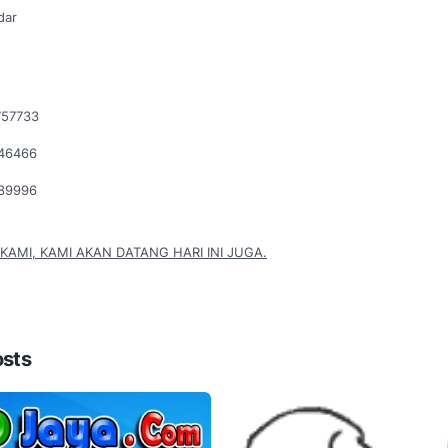
dar
757733
046466
289996
KAMI, KAMI AKAN DATANG HARI INI JUGA.
osts