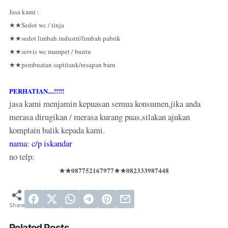
Jasa kami :
★★Sedot wc / tinja
★★sedot limbah industri/limbah pabrik
★★servis wc mampet / buntu
★★pembuatan saptitank/resapan baru
PERHATIAN....!!!!!
jasa kami menjamin kepuasan semua konsumen,jika anda
merasa dirugikan / merasa kurang puas,silakan ajukan
komplain balik kepada kami.
nama: c/p iskandar
no telp:
★★087752167977
★★082333987448
Related Posts