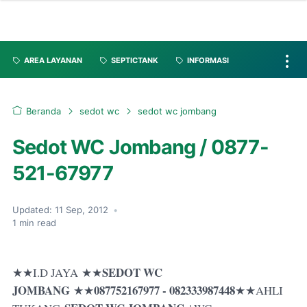
AREA LAYANAN
SEPTICTANK
INFORMASI
Beranda
sedot wc
sedot wc jombang
Sedot WC Jombang / 0877-
521-67977
Updated:
11 Sep, 2012
•
1
min read
SEDOT WC
★★I.D JAYA
★★
JOMBANG
087752167977 - 082333987448
★★
★★AHLI