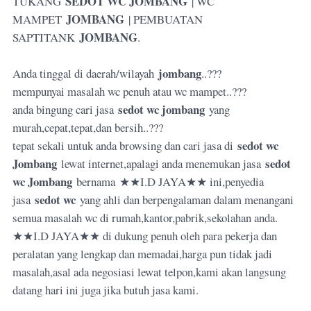
SEDOT WC JOMBANG
TUKANG
| WC
JOMBANG
MAMPET
| PEMBUATAN
JOMBANG
SAPTITANK
.
jombang
Anda tinggal di daerah/wilayah
..???
mempunyai masalah wc penuh atau wc mampet..???
sedot wc jombang
anda bingung cari jasa
yang
murah,cepat,tepat,dan bersih..???
sedot wc
tepat sekali untuk anda browsing dan cari jasa di
Jombang
sedot
lewat internet,apalagi anda menemukan jasa
wc Jombang
bernama
★★I.D JAYA
★★ ini,penyedia
sedot wc
jasa
yang ahli dan berpengalaman dalam menangani
semua masalah wc di rumah,kantor,pabrik,sekolahan anda.
★★I.D JAYA
★★ di dukung penuh oleh para pekerja dan
peralatan yang lengkap dan memadai,harga pun tidak jadi
masalah,asal ada negosiasi lewat telpon,kami akan langsung
datang hari ini juga jika butuh jasa kami.