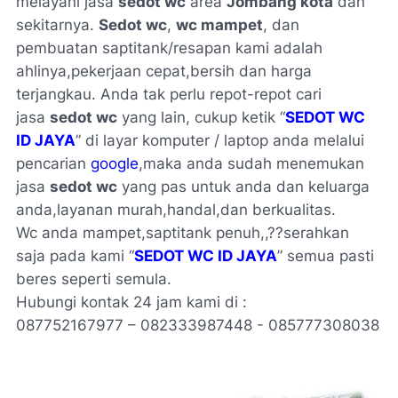
melayani jasa
sedot wc
area
Jombang kota
dan
sekitarnya.
Sedot wc
,
wc mampet
, dan
pembuatan saptitank/resapan kami adalah
ahlinya,pekerjaan cepat,bersih dan harga
terjangkau. Anda tak perlu repot-repot cari
jasa
sedot wc
yang lain, cukup ketik “
SEDOT WC
ID JAYA
” di layar komputer / laptop anda melalui
pencarian
google
,maka anda sudah menemukan
jasa
sedot wc
yang pas untuk anda dan keluarga
anda,layanan murah,handal,dan berkualitas.
Wc anda mampet,saptitank penuh,,??serahkan
saja pada kami “
SEDOT WC ID JAYA
” semua pasti
beres seperti semula.
Hubungi kontak 24 jam kami di :
087752167977 – 082333987448 - 085777308038