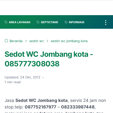
AREA LAYANAN
SEPTICTANK
INFORMASI
Beranda
sedot wc
sedot wc jombang kota
Sedot WC Jombang kota -
085777308038
Updated:
24 Okt, 2012
•
1
min read
Jasa
Sedot WC Jombang kota
, servis 24 jam non
stop.telp:
087752167977
–
082333987448
,