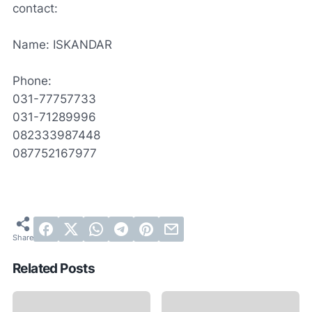
contact:
Name: ISKANDAR
Phone:
031-77757733
031-71289996
082333987448
087752167977
Related Posts