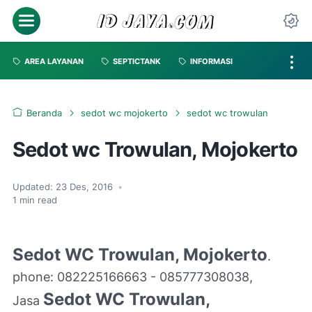
AREA LAYANAN
SEPTICTANK
INFORMASI
Beranda
sedot wc mojokerto
sedot wc trowulan
Sedot wc Trowulan, Mojokerto
Updated:
23 Des, 2016
•
1
min read
Sedot WC Trowulan, Mojokerto
.
phone: 082225166663 - 085777308038,
Sedot WC
Trowulan,
Jasa