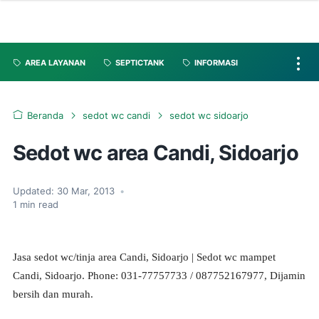
AREA LAYANAN
SEPTICTANK
INFORMASI
Beranda
sedot wc candi
sedot wc sidoarjo
Sedot wc area Candi, Sidoarjo
Updated:
30 Mar, 2013
•
1
min read
Jasa sedot wc/tinja area Candi, Sidoarjo | Sedot wc mampet
Candi, Sidoarjo. Phone: 031-77757733 / 087752167977, Dijamin
bersih dan murah.