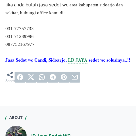
jika anda butuh jasa sedot wc
area kabupaten sidoarjo dan
sekitar, hubungi office kami di:
031-77757733
031-71289996
087752167977
Jasa Sedot wc Candi, Sidoarjo,
I.D JAYA
sedot wc solusinya..!!
ABOUT
ID Jaya Sedot WC