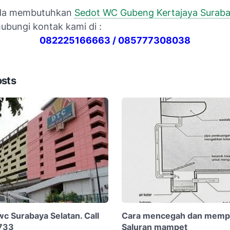
nda membutuhkan
Sedot WC Gubeng Kertajaya Surab
ubungi kontak kami di :
082225166663
/ 085777308038
osts
wc Surabaya Selatan. Call
Cara mencegah dan mempe
733
Saluran mampet