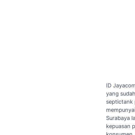
ID Jayacom
yang sudah
septictank
mempunyai 
Surabaya l
kepuasan pe
konsumen.