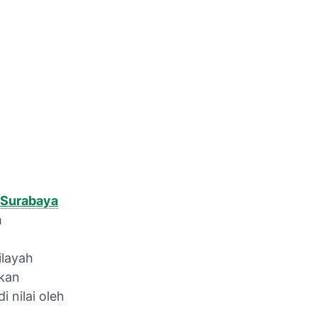
 Surabaya
h
layah
okan
 nilai oleh