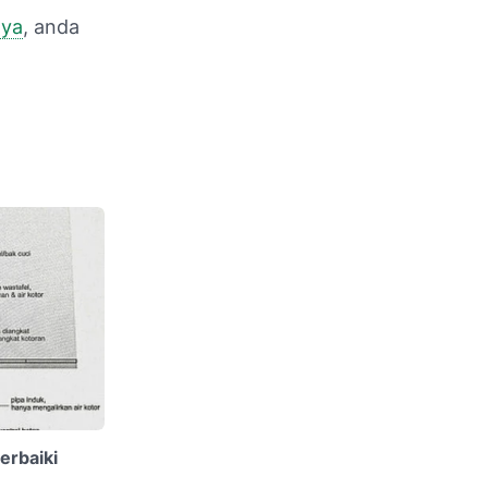
aya
, anda
rbaiki