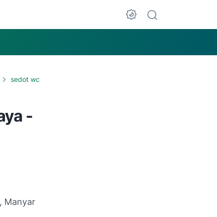
sedot wc
ya -
r, Manyar