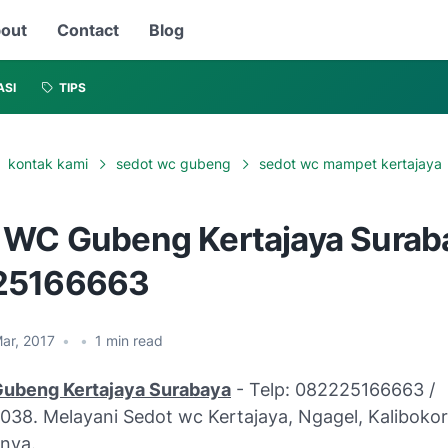
out
Contact
Blog
ASI
TIPS
kontak kami
sedot wc gubeng
sedot wc mampet kertajaya
 WC Gubeng Kertajaya Suraba
25166663
ar, 2017
•
•
1
min read
Gubeng Kertajaya Surabaya
- Telp: 082225166663 /
38. Melayani Sedot wc Kertajaya, Ngagel, Kaliboko
rnya.