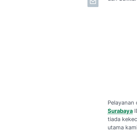
Pelayanan c
Surabaya
I
tiada keke
utama kami