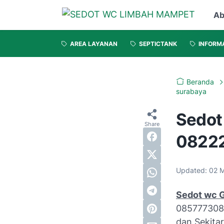
Ab
AREA LAYANAN
SEPTICTANK
INFORM
Beranda
surabaya
Sedot
0822
Updated:
02 M
Sedot wc 
0857773080
dan Sekita