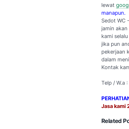
lewat
goog
manapun
.
Sedot WC -
jamin akan
kami selal
jika pun a
pekerjaan k
dalam meni
Kontak kam
Telp / W.a
PERHATIAN..
Jasa kami 2
Related P