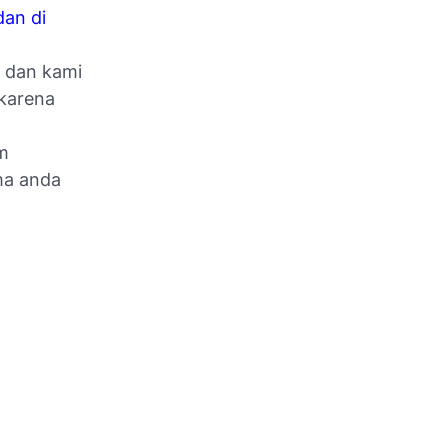
dan di
 dan kami
 karena
am
ama anda