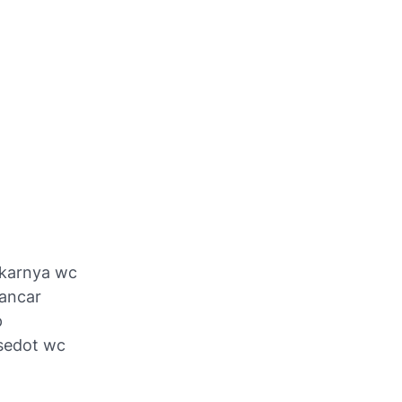
g
akarnya wc
lancar
p
sedot wc