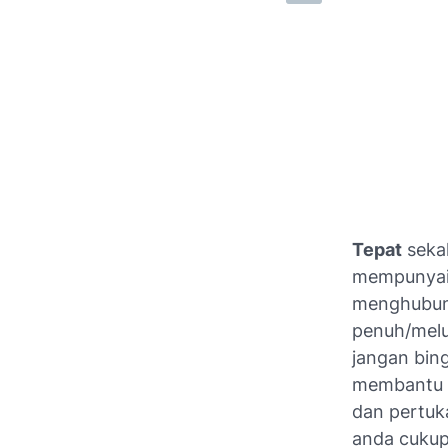
Tepat
seka
mempunyai 
menghubun
penuh/melu
jangan bin
membantu a
dan pertuk
anda cukup 