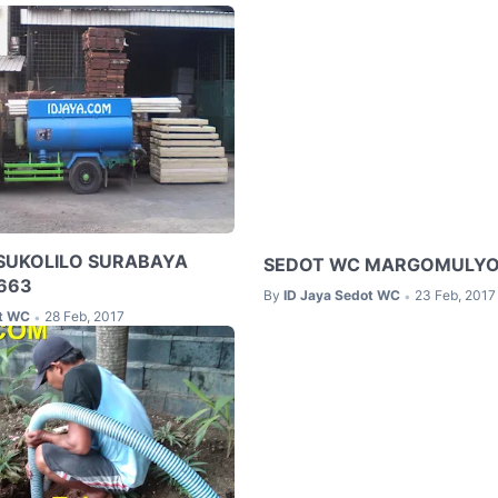
SUKOLILO SURABAYA
SEDOT WC MARGOMULYO
663
By
ID Jaya Sedot WC
23 Feb, 2017
•
ot WC
28 Feb, 2017
•