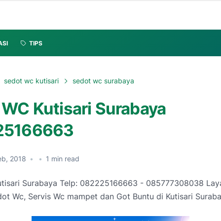
ASI
TIPS
sedot wc kutisari
sedot wc surabaya
 WC Kutisari Surabaya
25166663
eb, 2018
•
•
1
min read
tisari Surabaya Telp: 082225166663 - 085777308038 Lay
dot Wc, Servis Wc mampet dan Got Buntu di Kutisari Suraba