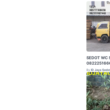
SEDOT WC 
082225166
By
ID Jaya Sed